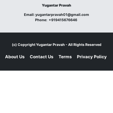
Yugantar Pravah
Email:
yugantarpravah01@gmail.com
Phone:
+919415676646
(c) Copyright
Yugantar Pravah
- All Rights Reserved
About Us
Contact Us
Terms
Privacy Policy