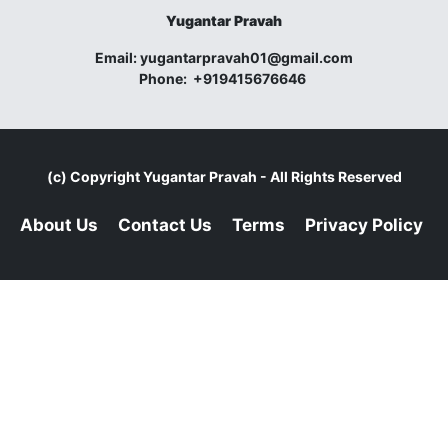
Yugantar Pravah
Email:
yugantarpravah01@gmail.com
Phone:
+919415676646
(c) Copyright
Yugantar Pravah
- All Rights Reserved
About Us
Contact Us
Terms
Privacy Policy