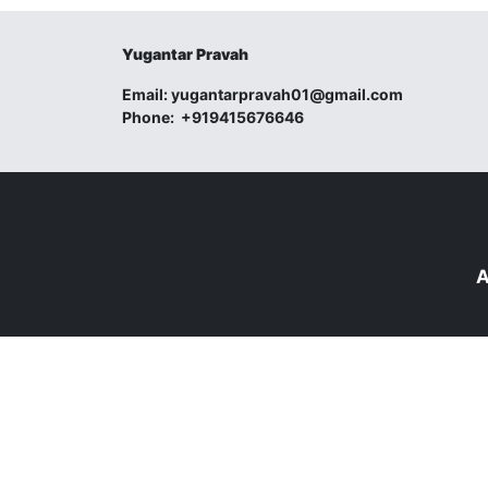
Yugantar Pravah
Email:
yugantarpravah01@gmail.com
Phone:
+919415676646
A