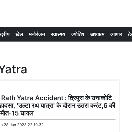
्ट्रीय
खेल
मनोरंजन
स्वास्थ्य
ज्योतिष
अध्यात्म
व्यापार
टे
Yatra
Rath Yatra Accident : त्रिपुरा के उनाकोटि
क हादसा, 'उल्टा रथ यात्रा' के दौरान उतरा करंट,6 की
 मौत-15 घायल
On
28 Jun 2023 22:10:32