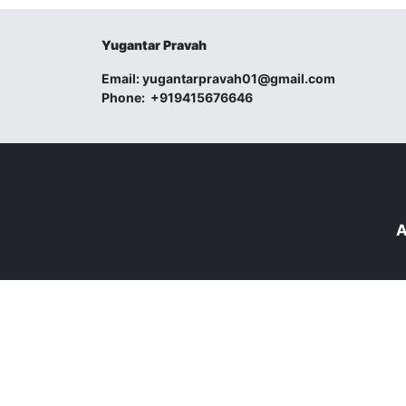
Yugantar Pravah
Email:
yugantarpravah01@gmail.com
Phone:
+919415676646
A