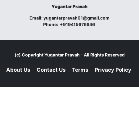
Yugantar Pravah
Email:
yugantarpravah01@gmail.com
Phone:
+919415676646
(c) Copyright
Yugantar Pravah
- All Rights Reserved
About Us
Contact Us
Terms
Privacy Policy