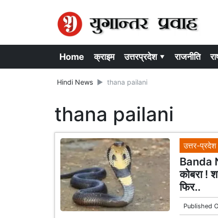
Home
क्राइम
उत्तरप्रदेश ▾
राजनीति
राष
Hindi News
thana pailani
thana pailani
उत्तर-प्रदेश
Banda Ne
कोबरा ! शर
फिर..
Published 