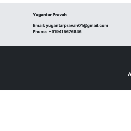
Yugantar Pravah
Email:
yugantarpravah01@gmail.com
Phone:
+919415676646
A