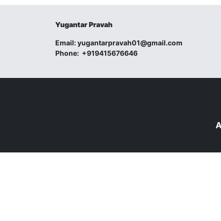
Yugantar Pravah
Email:
yugantarpravah01@gmail.com
Phone:
+919415676646
A