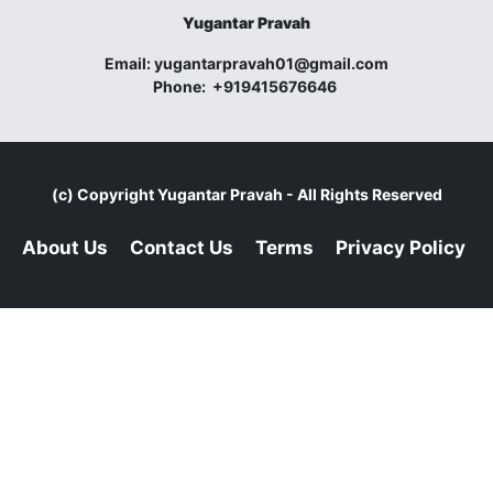
Yugantar Pravah
Email:
yugantarpravah01@gmail.com
Phone:
+919415676646
(c) Copyright
Yugantar Pravah
- All Rights Reserved
About Us
Contact Us
Terms
Privacy Policy