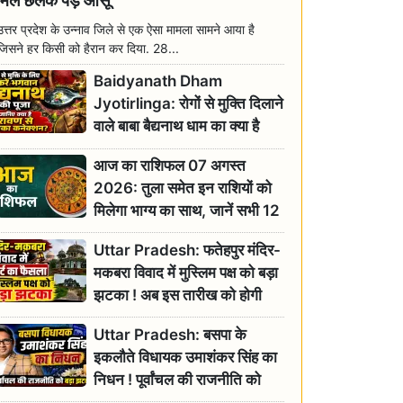
मिल छलक पड़े आंसू
उत्तर प्रदेश के उन्नाव जिले से एक ऐसा मामला सामने आया है
जिसने हर किसी को हैरान कर दिया. 28...
Baidyanath Dham
Jyotirlinga: रोगों से मुक्ति दिलाने
वाले बाबा बैद्यनाथ धाम का क्या है
रावण से संबंध? जानिए ज्योतिर्लिंग की
आज का राशिफल 07 अगस्त
महिमा
2026: तुला समेत इन राशियों को
मिलेगा भाग्य का साथ, जानें सभी 12
राशियों का दैनिक भाग्यफल
Uttar Pradesh: फतेहपुर मंदिर-
मकबरा विवाद में मुस्लिम पक्ष को बड़ा
झटका ! अब इस तारीख को होगी
सुनवाई
Uttar Pradesh: बसपा के
इकलौते विधायक उमाशंकर सिंह का
निधन ! पूर्वांचल की राजनीति को
बड़ा झटका, योगी ने जताया दुःख