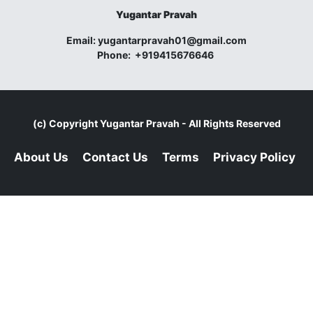
Yugantar Pravah
Email:
yugantarpravah01@gmail.com
Phone:
+919415676646
(c) Copyright
Yugantar Pravah
- All Rights Reserved
About Us
Contact Us
Terms
Privacy Policy