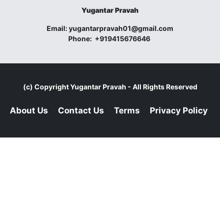
Yugantar Pravah
Email:
yugantarpravah01@gmail.com
Phone:
+919415676646
(c) Copyright
Yugantar Pravah
- All Rights Reserved
About Us
Contact Us
Terms
Privacy Policy