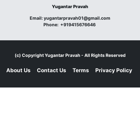
Yugantar Pravah
Email:
yugantarpravah01@gmail.com
Phone:
+919415676646
(c) Copyright
Yugantar Pravah
- All Rights Reserved
About Us
Contact Us
Terms
Privacy Policy