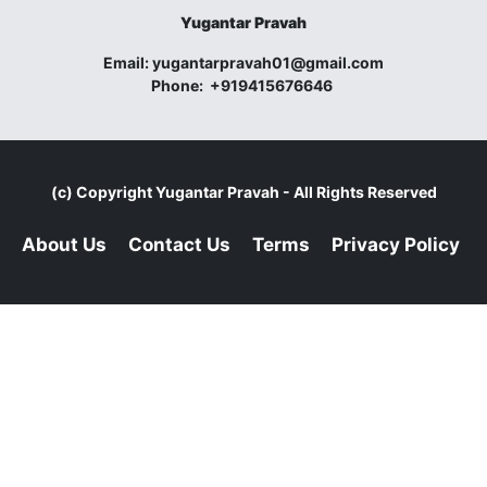
Yugantar Pravah
Email:
yugantarpravah01@gmail.com
Phone:
+919415676646
(c) Copyright
Yugantar Pravah
- All Rights Reserved
About Us
Contact Us
Terms
Privacy Policy