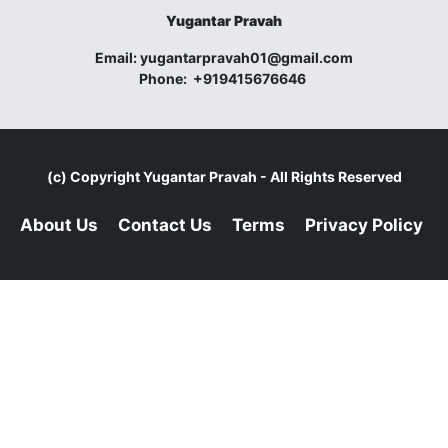
Yugantar Pravah
Email:
yugantarpravah01@gmail.com
Phone:
+919415676646
(c) Copyright
Yugantar Pravah
- All Rights Reserved
About Us
Contact Us
Terms
Privacy Policy