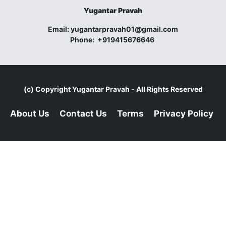
Yugantar Pravah
Email:
yugantarpravah01@gmail.com
Phone:
+919415676646
(c) Copyright
Yugantar Pravah
- All Rights Reserved
About Us
Contact Us
Terms
Privacy Policy