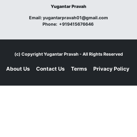
Yugantar Pravah
Email:
yugantarpravah01@gmail.com
Phone:
+919415676646
(c) Copyright
Yugantar Pravah
- All Rights Reserved
About Us
Contact Us
Terms
Privacy Policy