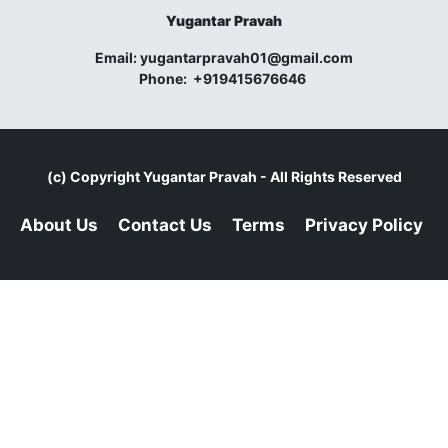
Yugantar Pravah
Email:
yugantarpravah01@gmail.com
Phone:
+919415676646
(c) Copyright
Yugantar Pravah
- All Rights Reserved
About Us
Contact Us
Terms
Privacy Policy