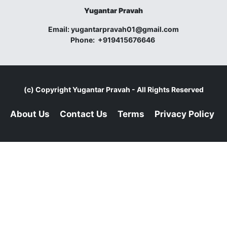
Yugantar Pravah
Email:
yugantarpravah01@gmail.com
Phone:
+919415676646
(c) Copyright
Yugantar Pravah
- All Rights Reserved
About Us
Contact Us
Terms
Privacy Policy