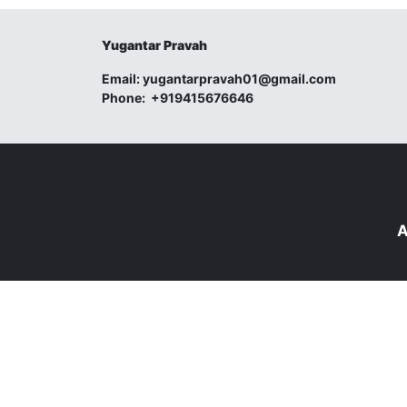
Yugantar Pravah
Email:
yugantarpravah01@gmail.com
Phone:
+919415676646
A