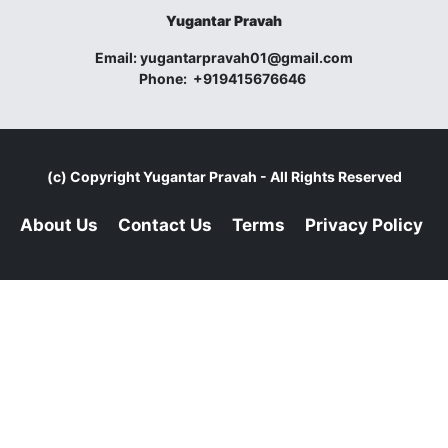
Yugantar Pravah
Email:
yugantarpravah01@gmail.com
Phone:
+919415676646
(c) Copyright
Yugantar Pravah
- All Rights Reserved
About Us
Contact Us
Terms
Privacy Policy