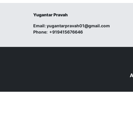
Yugantar Pravah
Email:
yugantarpravah01@gmail.com
Phone:
+919415676646
A