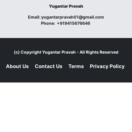
Yugantar Pravah
Email:
yugantarpravah01@gmail.com
Phone:
+919415676646
(c) Copyright
Yugantar Pravah
- All Rights Reserved
About Us
Contact Us
Terms
Privacy Policy