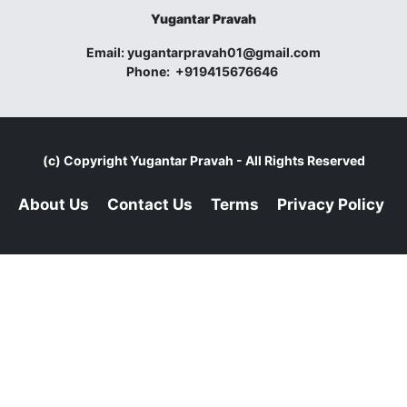
Yugantar Pravah
Email:
yugantarpravah01@gmail.com
Phone:
+919415676646
(c) Copyright
Yugantar Pravah
- All Rights Reserved
About Us
Contact Us
Terms
Privacy Policy