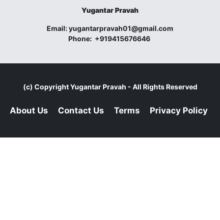
Yugantar Pravah
Email:
yugantarpravah01@gmail.com
Phone:
+919415676646
(c) Copyright
Yugantar Pravah
- All Rights Reserved
About Us
Contact Us
Terms
Privacy Policy