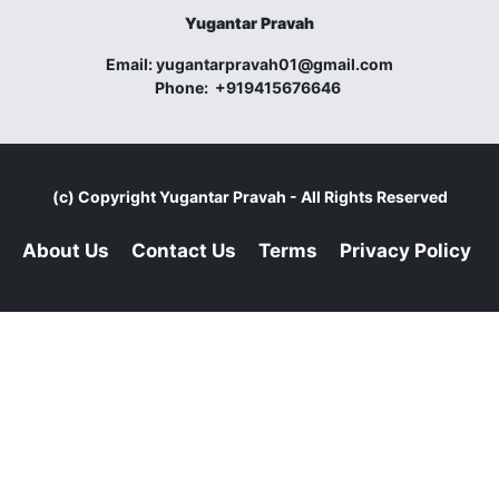
Yugantar Pravah
Email:
yugantarpravah01@gmail.com
Phone:
+919415676646
(c) Copyright
Yugantar Pravah
- All Rights Reserved
About Us
Contact Us
Terms
Privacy Policy