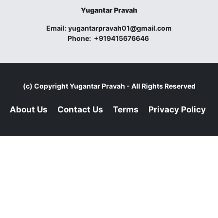
Yugantar Pravah
Email:
yugantarpravah01@gmail.com
Phone:
+919415676646
(c) Copyright
Yugantar Pravah
- All Rights Reserved
About Us
Contact Us
Terms
Privacy Policy