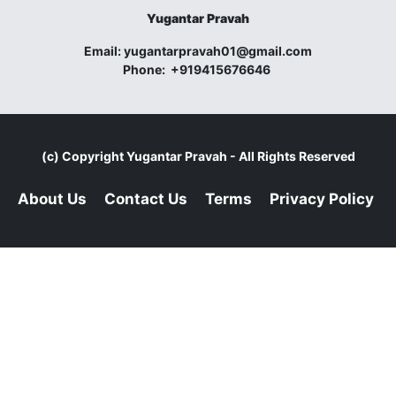
Yugantar Pravah
Email:
yugantarpravah01@gmail.com
Phone:
+919415676646
(c) Copyright
Yugantar Pravah
- All Rights Reserved
About Us
Contact Us
Terms
Privacy Policy