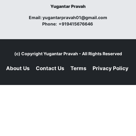
Yugantar Pravah
Email:
yugantarpravah01@gmail.com
Phone:
+919415676646
(c) Copyright
Yugantar Pravah
- All Rights Reserved
About Us
Contact Us
Terms
Privacy Policy