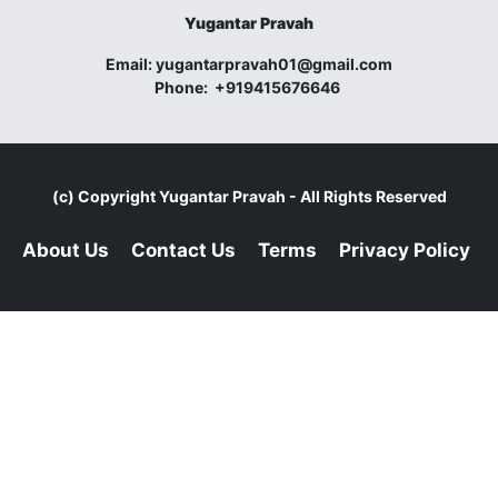
Yugantar Pravah
Email:
yugantarpravah01@gmail.com
Phone:
+919415676646
(c) Copyright
Yugantar Pravah
- All Rights Reserved
About Us
Contact Us
Terms
Privacy Policy