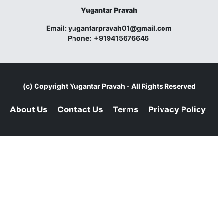
Yugantar Pravah
Email:
yugantarpravah01@gmail.com
Phone:
+919415676646
(c) Copyright
Yugantar Pravah
- All Rights Reserved
About Us
Contact Us
Terms
Privacy Policy