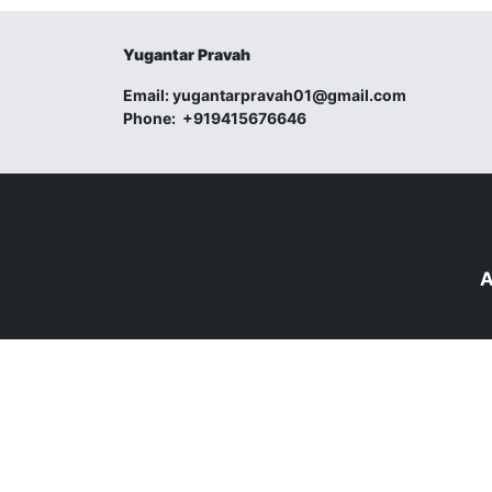
Yugantar Pravah
Email:
yugantarpravah01@gmail.com
Phone:
+919415676646
A