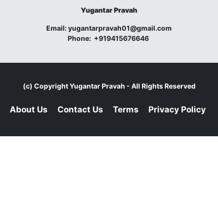
Yugantar Pravah
Email:
yugantarpravah01@gmail.com
Phone:
+919415676646
(c) Copyright
Yugantar Pravah
- All Rights Reserved
About Us
Contact Us
Terms
Privacy Policy