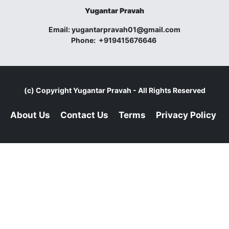
Yugantar Pravah
Email:
yugantarpravah01@gmail.com
Phone:
+919415676646
(c) Copyright
Yugantar Pravah
- All Rights Reserved
About Us
Contact Us
Terms
Privacy Policy