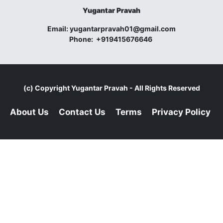
Yugantar Pravah
Email:
yugantarpravah01@gmail.com
Phone:
+919415676646
(c) Copyright
Yugantar Pravah
- All Rights Reserved
About Us
Contact Us
Terms
Privacy Policy