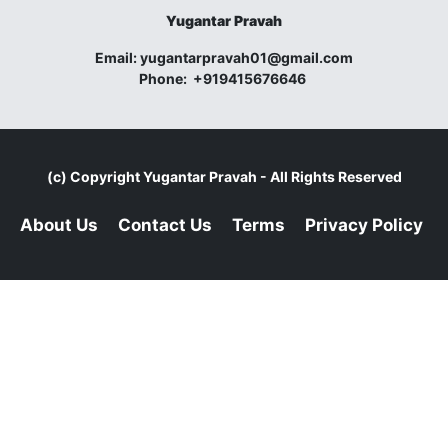
Yugantar Pravah
Email:
yugantarpravah01@gmail.com
Phone:
+919415676646
(c) Copyright
Yugantar Pravah
- All Rights Reserved
About Us
Contact Us
Terms
Privacy Policy