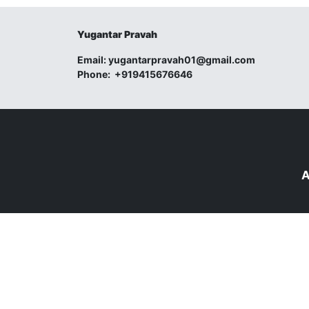
Yugantar Pravah
Email:
yugantarpravah01@gmail.com
Phone:
+919415676646
A