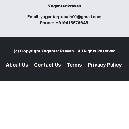
Yugantar Pravah
Email:
yugantarpravah01@gmail.com
Phone:
+919415676646
(c) Copyright
Yugantar Pravah
- All Rights Reserved
About Us
Contact Us
Terms
Privacy Policy