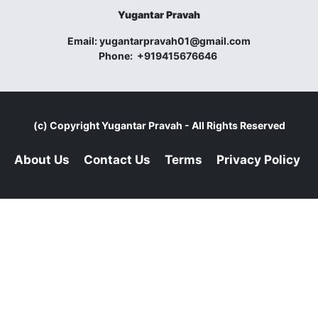
Yugantar Pravah
Email:
yugantarpravah01@gmail.com
Phone:
+919415676646
(c) Copyright
Yugantar Pravah
- All Rights Reserved
About Us
Contact Us
Terms
Privacy Policy