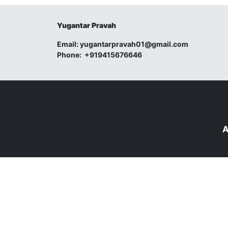
Yugantar Pravah
Email:
yugantarpravah01@gmail.com
Phone:
+919415676646
A