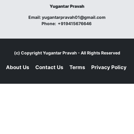
Yugantar Pravah
Email:
yugantarpravah01@gmail.com
Phone:
+919415676646
(c) Copyright
Yugantar Pravah
- All Rights Reserved
About Us
Contact Us
Terms
Privacy Policy