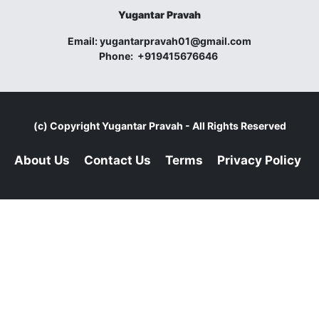
Yugantar Pravah
Email:
yugantarpravah01@gmail.com
Phone:
+919415676646
(c) Copyright
Yugantar Pravah
- All Rights Reserved
About Us
Contact Us
Terms
Privacy Policy