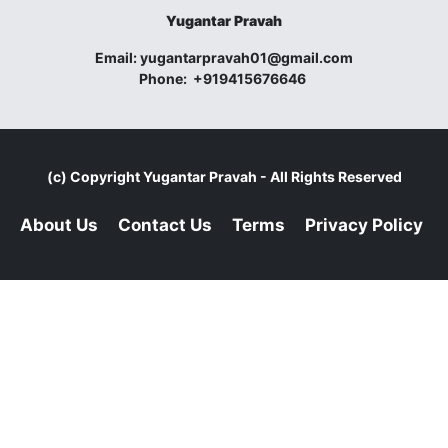
Yugantar Pravah
Email:
yugantarpravah01@gmail.com
Phone:
+919415676646
(c) Copyright
Yugantar Pravah
- All Rights Reserved
About Us
Contact Us
Terms
Privacy Policy