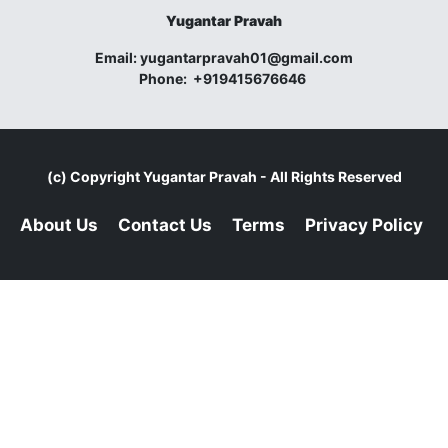
Yugantar Pravah
Email:
yugantarpravah01@gmail.com
Phone:
+919415676646
(c) Copyright
Yugantar Pravah
- All Rights Reserved
About Us
Contact Us
Terms
Privacy Policy