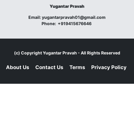
Yugantar Pravah
Email:
yugantarpravah01@gmail.com
Phone:
+919415676646
(c) Copyright
Yugantar Pravah
- All Rights Reserved
About Us
Contact Us
Terms
Privacy Policy