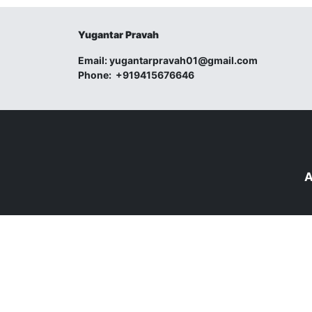
Yugantar Pravah
Email:
yugantarpravah01@gmail.com
Phone:
+919415676646
A