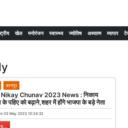
्ट्रीय
खेल
मनोरंजन
स्वास्थ्य
ज्योतिष
अध्यात्म
व्यापार
टे
ly
कानपुर
 Nikay Chunav 2023 News : निकाय
े पहिए को बढ़ाने,शहर में होंगे भाजपा के बड़े नेता
On
03 May 2023 10:24:32
e...