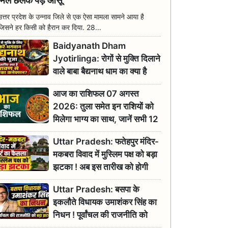
मिल छलक पड़े आंसू
उत्तर प्रदेश के उन्नाव जिले से एक ऐसा मामला सामने आया है
जिसने हर किसी को हैरान कर दिया. 28...
Baidyanath Dham
Jyotirlinga: रोगों से मुक्ति दिलाने
वाले बाबा बैद्यनाथ धाम का क्या है
रावण से संबंध? जानिए ज्योतिर्लिंग की
आज का राशिफल 07 अगस्त
महिमा
2026: तुला समेत इन राशियों को
मिलेगा भाग्य का साथ, जानें सभी 12
राशियों का दैनिक भाग्यफल
Uttar Pradesh: फतेहपुर मंदिर-
मकबरा विवाद में मुस्लिम पक्ष को बड़ा
झटका ! अब इस तारीख को होगी
सुनवाई
Uttar Pradesh: बसपा के
इकलौते विधायक उमाशंकर सिंह का
निधन ! पूर्वांचल की राजनीति को
बड़ा झटका, योगी ने जताया दुःख