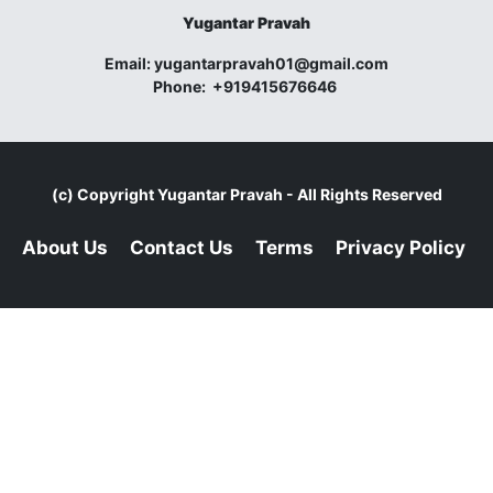
Yugantar Pravah
Email:
yugantarpravah01@gmail.com
Phone:
+919415676646
(c) Copyright
Yugantar Pravah
- All Rights Reserved
About Us
Contact Us
Terms
Privacy Policy