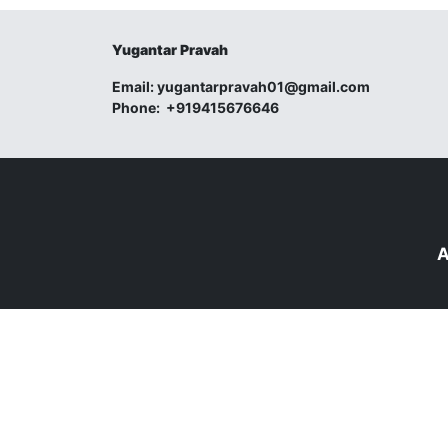
Yugantar Pravah
Email:
yugantarpravah01@gmail.com
Phone:
+919415676646
A