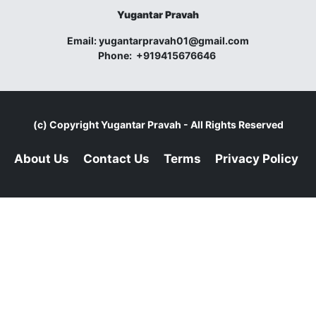
Yugantar Pravah
Email:
yugantarpravah01@gmail.com
Phone:
+919415676646
(c) Copyright
Yugantar Pravah
- All Rights Reserved
About Us
Contact Us
Terms
Privacy Policy