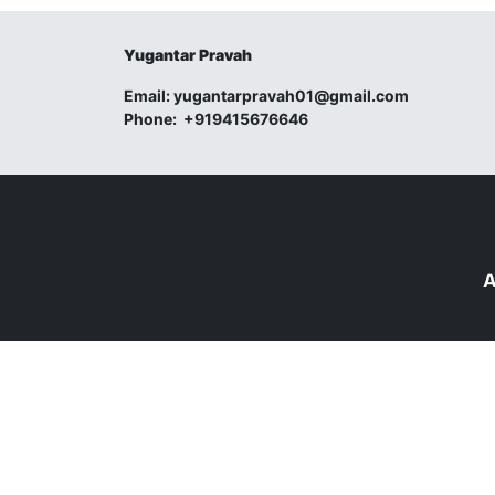
Yugantar Pravah
Email:
yugantarpravah01@gmail.com
Phone:
+919415676646
A